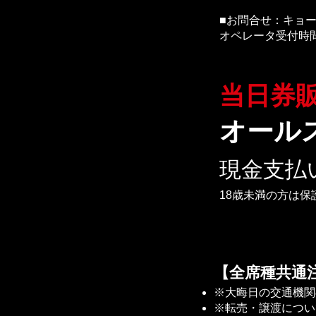
■お問合せ：キョード
オペレータ受付時間（平
当日券販
オールス
​現金支
18歳未満の方は保
【全席種共通
※大晦日の交通機関
※転売・譲渡につい