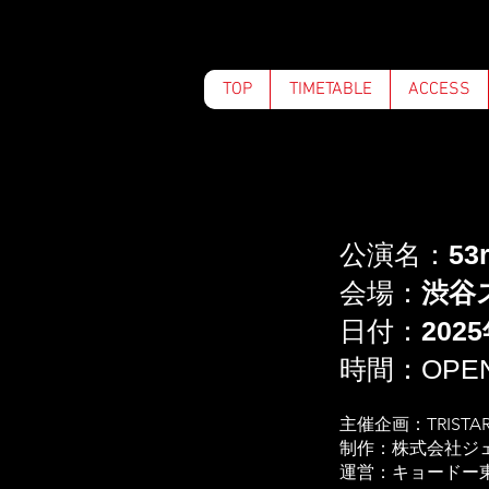
TOP
TIMETABLE
ACCESS
公演名：
53
会場：
渋谷
日付：
202
時間：OPEN:1
主催企画：TRISTAR 
制作：株式会社ジ
運営：キョードー